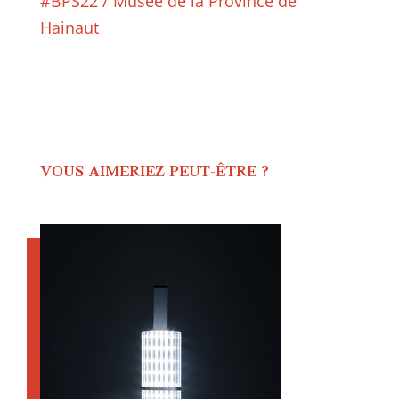
#BPS22 / Musée de la Province de
Hainaut
VOUS AIMERIEZ PEUT-ÊTRE ?