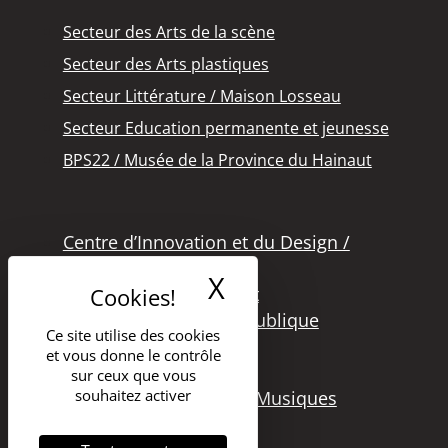
Secteur des Arts de la scène
Secteur des Arts plastiques
Secteur Littérature / Maison Losseau
Secteur Education permanente et jeunesse
BPS22 / Musée de la Province du Hainaut
Centre d’Innovation et du Design /
Grand Hornu
X
Masquer le band
Office des Métiers d’Art
Secteur de la Lecture Publique
Ce site utilise des cookies
Bibliothèque Langlois
et vous donne le contrôle
Secteur Cinéma
sur ceux que vous
souhaitez activer
Secteur Audiovisuel et Musiques