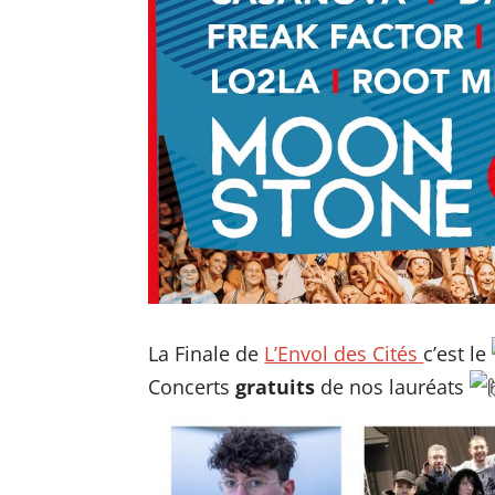
La Finale de
L’Envol des Cités
c’est le
Concerts
gratuits
de nos lauréats