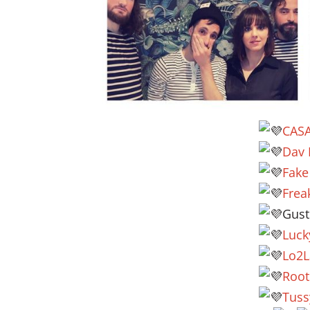
CAS
Dav 
Fake
Frea
Gust
Luck
Lo2L
Root
Tuss