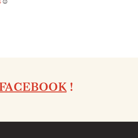
s
😉
FACEBOOK
!