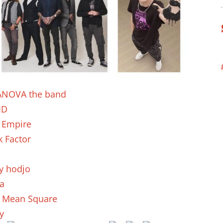
ANOVA the band
ID
 Empire
k Factor
y hodjo
a
 Mean Square
y