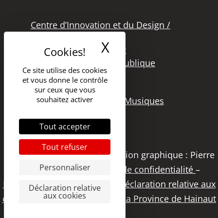
Centre d’Innovation et du Design /
Grand Hornu
X
Masquer le band
Office des Métiers d’Art
Secteur de la Lecture Publique
Ce site utilise des cookies
Bibliothèque Langlois
et vous donne le contrôle
Secteur Cinéma
sur ceux que vous
souhaitez activer
Secteur Audiovisuel et Musiques
Tout accepter
Tout refuser
Copyright 2021 – DGSI | Création graphique : Pierre
Personnaliser
Papier Studio |
Politique de confidentialité
–
Déclaration d’accessibilité
–
Déclaration relative aux
Déclaration relative
aux cookies
cookies
|
Visitez le portail de la Province de Hainaut