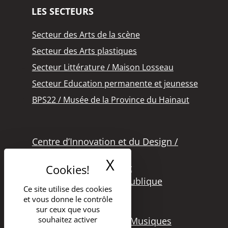
LES SECTEURS
Secteur des Arts de la scène
Secteur des Arts plastiques
Secteur Littérature / Maison Losseau
Secteur Education permanente et jeunesse
BPS22 / Musée de la Province du Hainaut
Centre d’Innovation et du Design /
Grand Hornu
X
Masquer le band
Office des Métiers d’Art
Secteur de la Lecture Publique
Ce site utilise des cookies
Bibliothèque Langlois
et vous donne le contrôle
Secteur Cinéma
sur ceux que vous
souhaitez activer
Secteur Audiovisuel et Musiques