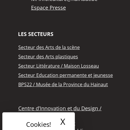
Espace Presse
LES SECTEURS
Secteur des Arts de la scène
Secteur des Arts plastiques
Secteur Littérature / Maison Losseau
Secteur Education permanente et jeunesse
BPS22 / Musée de la Province du Hainaut
Centre d’Innovation et du Design /
Grand Hornu
X
Masquer le band
Office des Métiers d’Art