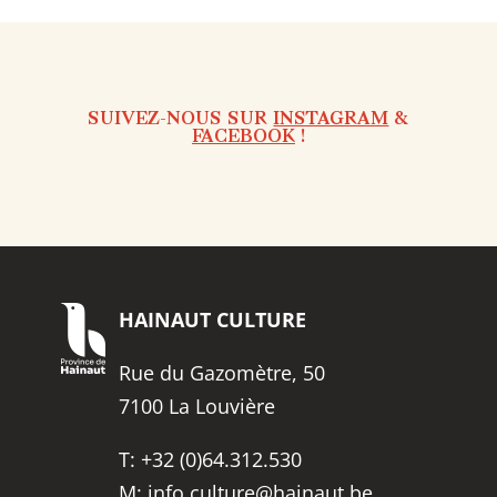
SUIVEZ-NOUS SUR
INSTAGRAM
&
FACEBOOK
!
HAINAUT
CULTURE
Rue du Gazomètre, 50
7100 La Louvière
T:
+32 (0)64.312.530
M:
info.culture@hainaut.be