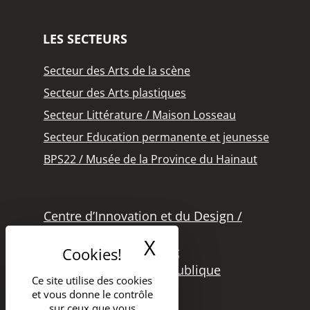
LES SECTEURS
Secteur des Arts de la scène
Secteur des Arts plastiques
Secteur Littérature / Maison Losseau
Secteur Education permanente et jeunesse
BPS22 / Musée de la Province du Hainaut
Centre d’Innovation et du Design /
Grand Hornu
X
Masquer le band
Office des Métiers d’Art
Secteur de la Lecture Publique
Ce site utilise des cookies
Bibliothèque Langlois
et vous donne le contrôle
Secteur Cinéma
sur ceux que vous