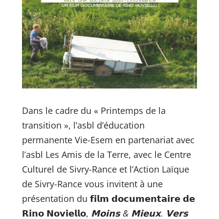
Dans le cadre du « Printemps de la
transition », l’asbl d’éducation
permanente Vie-Esem en partenariat avec
l’asbl Les Amis de la Terre, avec le Centre
Culturel de Sivry-Rance et l’Action Laïque
de Sivry-Rance vous invitent à une
présentation du 𝗳𝗶𝗹𝗺 𝗱𝗼𝗰𝘂𝗺𝗲𝗻𝘁𝗮𝗶𝗿𝗲 𝗱𝗲
𝗥𝗶𝗻𝗼 𝗡𝗼𝘃𝗶𝗲𝗹𝗹𝗼,
𝗠𝗼𝗶𝗻𝘀 & 𝗠𝗶𝗲𝘂𝘅. 𝗩𝗲𝗿𝘀