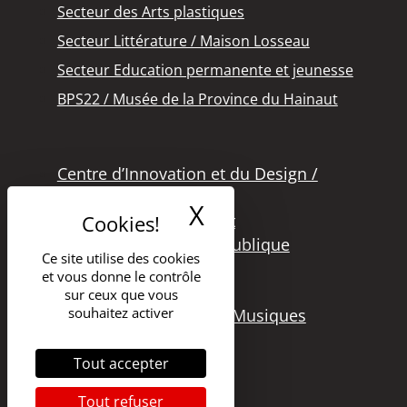
Secteur des Arts plastiques
Secteur Littérature / Maison Losseau
Secteur Education permanente et jeunesse
BPS22 / Musée de la Province du Hainaut
Centre d’Innovation et du Design /
Grand Hornu
X
Masquer le band
Office des Métiers d’Art
Secteur de la Lecture Publique
Ce site utilise des cookies
Bibliothèque Langlois
et vous donne le contrôle
Secteur Cinéma
sur ceux que vous
souhaitez activer
Secteur Audiovisuel et Musiques
Tout accepter
Tout refuser