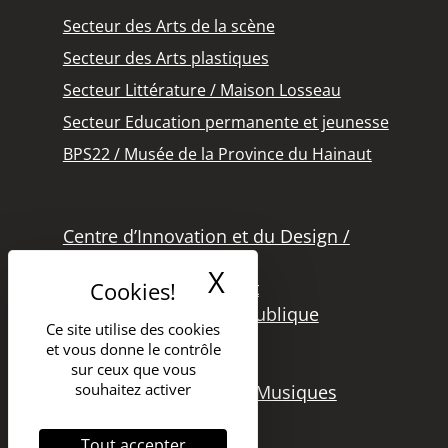
Secteur des Arts de la scène
Secteur des Arts plastiques
Secteur Littérature / Maison Losseau
Secteur Education permanente et jeunesse
BPS22 / Musée de la Province du Hainaut
Centre d’Innovation et du Design /
Grand Hornu
X
Masquer le band
Office des Métiers d’Art
Secteur de la Lecture Publique
Ce site utilise des cookies
Bibliothèque Langlois
et vous donne le contrôle
Secteur Cinéma
sur ceux que vous
souhaitez activer
Secteur Audiovisuel et Musiques
Tout accepter