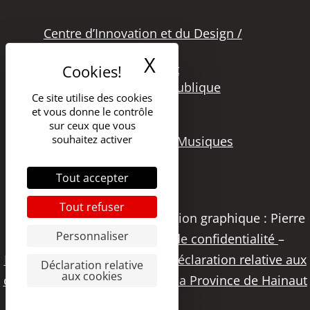
Centre d’Innovation et du Design /
Grand Hornu
X
Masquer le band
Office des Métiers d’Art
Secteur de la Lecture Publique
Ce site utilise des cookies
Bibliothèque Langlois
et vous donne le contrôle
Secteur Cinéma
sur ceux que vous
souhaitez activer
Secteur Audiovisuel et Musiques
Tout accepter
Tout refuser
Copyright 2021 – DGSI | Création graphique : Pierre
Personnaliser
Papier Studio |
Politique de confidentialité
–
Déclaration d’accessibilité
–
Déclaration relative aux
Déclaration relative
aux cookies
cookies
|
Visitez le portail de la Province de Hainaut