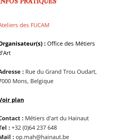
INFOS PRATIQUES
Ateliers des FUCAM
Organisateur(s) :
Office des Métiers
d'Art
Adresse :
Rue du Grand Trou Oudart,
7000 Mons, Belgique
Voir plan
Contact :
Métiers d'art du Hainaut
Tel :
+32 (0)64 237 648
Mail :
op.mah@hainaut.be