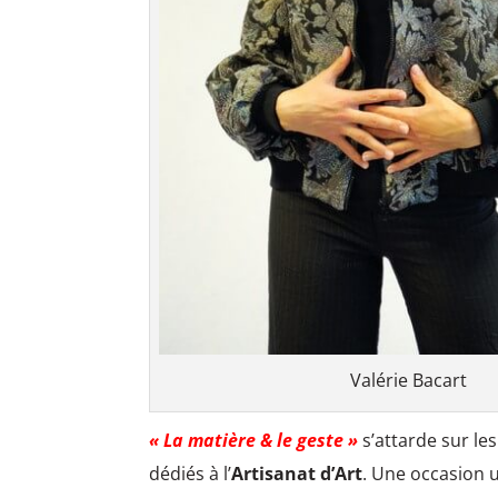
Valérie Bacart
« La matière & le geste »
s’attarde sur le
dédiés à l’
Artisanat d’Art
. Une occasion 