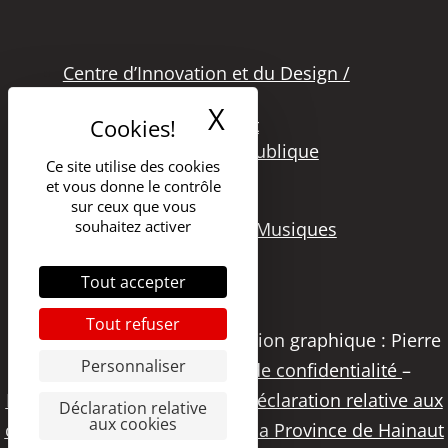
Centre d’Innovation et du Design /
Grand Hornu
X
Masquer le band
Office des Métiers d’Art
Secteur de la Lecture Publique
Ce site utilise des cookies
Bibliothèque Langlois
et vous donne le contrôle
Secteur Cinéma
sur ceux que vous
souhaitez activer
Secteur Audiovisuel et Musiques
Tout accepter
Tout refuser
Copyright 2021 – DGSI | Création graphique : Pierre
Personnaliser
Papier Studio |
Politique de confidentialité
–
Déclaration d’accessibilité
–
Déclaration relative aux
Déclaration relative
aux cookies
cookies
|
Visitez le portail de la Province de Hainaut