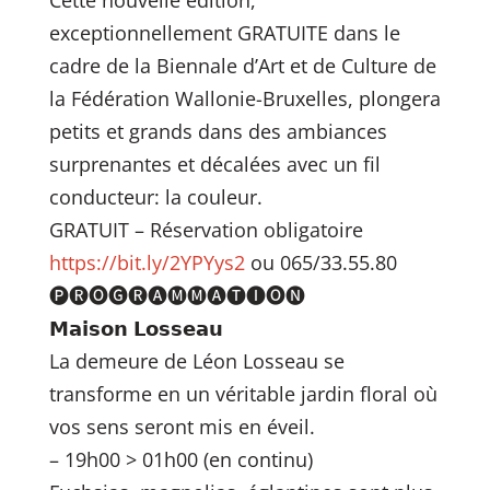
exceptionnellement GRATUITE dans le
cadre de la Biennale d’Art et de Culture de
la Fédération Wallonie-Bruxelles, plongera
petits et grands dans des ambiances
surprenantes et décalées avec un fil
conducteur: la couleur.
GRATUIT – Réservation obligatoire
https://bit.ly/2YPYys2
ou 065/33.55.80
🅟🅡🅞🅖🅡🅐🅜🅜🅐🅣🅘🅞🅝
𝗠𝗮𝗶𝘀𝗼𝗻 𝗟𝗼𝘀𝘀𝗲𝗮𝘂
La demeure de Léon Losseau se
transforme en un véritable jardin floral où
vos sens seront mis en éveil.
– 19h00 > 01h00 (en continu)