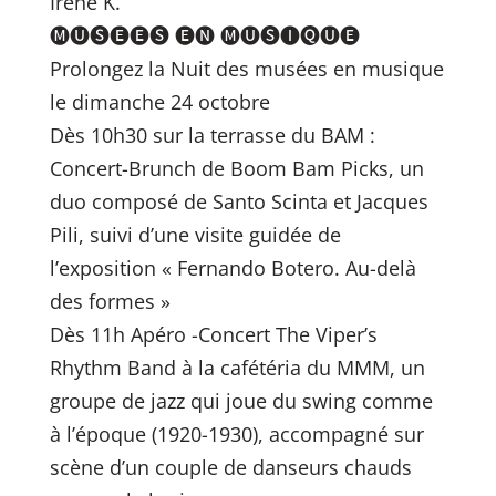
Irène K.
🅜🅤🅢🅔🅔🅢 🅔🅝 🅜🅤🅢🅘🅠🅤🅔
Prolongez la Nuit des musées en musique
le dimanche 24 octobre
Dès 10h30 sur la terrasse du BAM :
Concert-Brunch de Boom Bam Picks, un
duo composé de Santo Scinta et Jacques
Pili, suivi d’une visite guidée de
l’exposition « Fernando Botero. Au-delà
des formes »
Dès 11h Apéro -Concert The Viper’s
Rhythm Band à la cafétéria du MMM, un
groupe de jazz qui joue du swing comme
à l’époque (1920-1930), accompagné sur
scène d’un couple de danseurs chauds