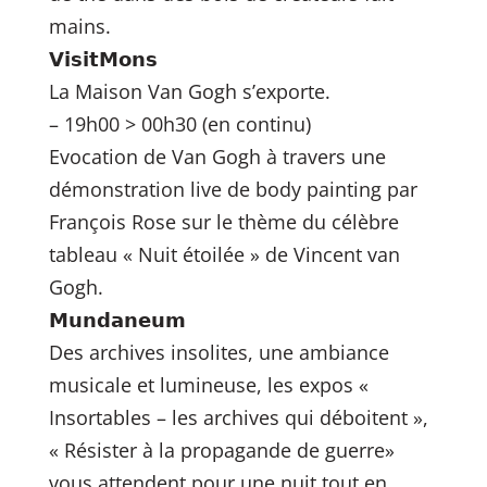
mains.
𝗩𝗶𝘀𝗶𝘁𝗠𝗼𝗻𝘀
La Maison Van Gogh s’exporte.
– 19h00 > 00h30 (en continu)
Evocation de Van Gogh à travers une
démonstration live de body painting par
François Rose sur le thème du célèbre
tableau « Nuit étoilée » de Vincent van
Gogh.
𝗠𝘂𝗻𝗱𝗮𝗻𝗲𝘂𝗺
Des archives insolites, une ambiance
musicale et lumineuse, les expos «
Insortables – les archives qui déboitent »,
« Résister à la propagande de guerre»
vous attendent pour une nuit tout en