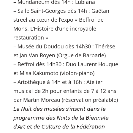
– Mundaneum dès 14h : Lubiana
– Salle Saint-Georges dès 14h : Gaëtan
streel au cœur de l’expo « Beffroi de
Mons. L’Histoire d’une incroyable
restauration »
– Musée du Doudou dès 14h30 : Thérèse
et Jan Van Royen (Orgue de Barbarie)
– Beffroi dès 14h30 : Duo Laurent Houque
et Misa Kakumoto (violon-piano)
– Artothèque à 14h et à 16h : Atelier
musical de 2h pour enfants de 7 à 12 ans
par Martin Moreau (réservation préalable)
𝘓𝘢 𝘕𝘶𝘪𝘵 𝘥𝘦𝘴 𝘮𝘶𝘴𝘦́𝘦𝘴 𝘴’𝘪𝘯𝘴𝘤𝘳𝘪𝘵 𝘥𝘢𝘯𝘴 𝘭𝘦
𝘱𝘳𝘰𝘨𝘳𝘢𝘮𝘮𝘦 𝘥𝘦𝘴 𝘕𝘶𝘪𝘵𝘴 𝘥𝘦 𝘭𝘢 𝘉𝘪𝘦𝘯𝘯𝘢𝘭𝘦
𝘥’𝘈𝘳𝘵 𝘦𝘵 𝘥𝘦 𝘊𝘶𝘭𝘵𝘶𝘳𝘦 𝘥𝘦 𝘭𝘢 𝘍𝘦́𝘥𝘦́𝘳𝘢𝘵𝘪𝘰𝘯