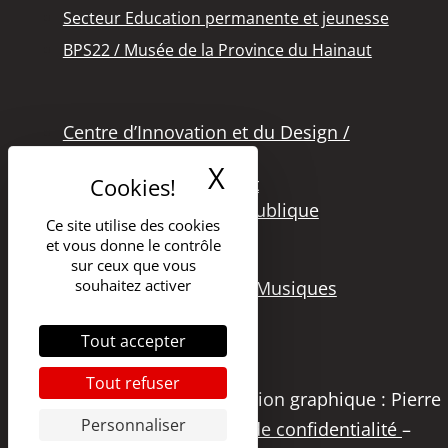
Secteur Education permanente et jeunesse
BPS22 / Musée de la Province du Hainaut
Centre d’Innovation et du Design /
Grand Hornu
X
Masquer le band
Office des Métiers d’Art
Secteur de la Lecture Publique
Ce site utilise des cookies
Bibliothèque Langlois
et vous donne le contrôle
Secteur Cinéma
sur ceux que vous
souhaitez activer
Secteur Audiovisuel et Musiques
Tout accepter
Tout refuser
Copyright 2021 – DGSI | Création graphique : Pierre
Personnaliser
Papier Studio |
Politique de confidentialité
–