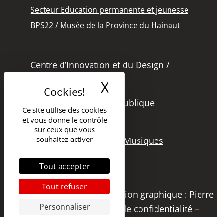
Secteur Education permanente et jeunesse
BPS22 / Musée de la Province du Hainaut
Centre d’Innovation et du Design /
Grand Hornu
X
Masquer le band
Office des Métiers d’Art
Secteur de la Lecture Publique
Ce site utilise des cookies
Bibliothèque Langlois
et vous donne le contrôle
Secteur Cinéma
sur ceux que vous
souhaitez activer
Secteur Audiovisuel et Musiques
Tout accepter
Tout refuser
Copyright 2021 – DGSI | Création graphique : Pierre
Personnaliser
Papier Studio |
Politique de confidentialité
–