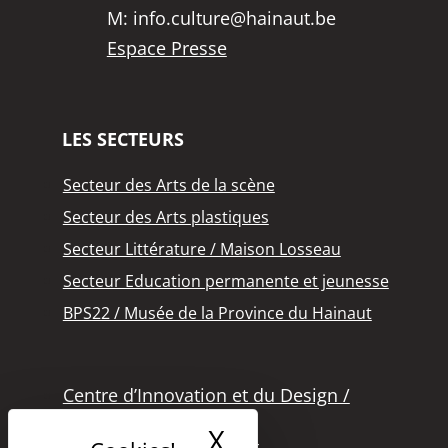
M:
info.culture@hainaut.be
Espace Presse
LES SECTEURS
Secteur des Arts de la scène
Secteur des Arts plastiques
Secteur Littérature / Maison Losseau
Secteur Education permanente et jeunesse
BPS22 / Musée de la Province du Hainaut
Centre d’Innovation et du Design /
Grand Hornu
X
Masquer le band
Office des Métiers d’Art