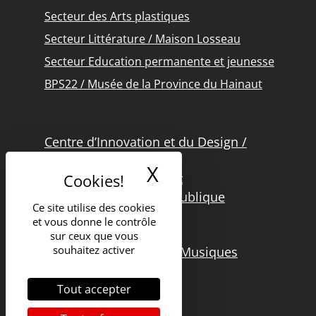
Secteur des Arts plastiques
Secteur Littérature / Maison Losseau
Secteur Education permanente et jeunesse
BPS22 / Musée de la Province du Hainaut
Centre d’Innovation et du Design /
Grand Hornu
X
Masquer le band
Office des Métiers d’Art
Secteur de la Lecture Publique
Ce site utilise des cookies
Bibliothèque Langlois
et vous donne le contrôle
Secteur Cinéma
sur ceux que vous
souhaitez activer
Secteur Audiovisuel et Musiques
Tout accepter