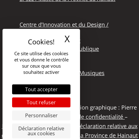
Centre d’Innovation et du Design /
Grand Hornu
X
Masquer le band
Office des Métiers d’Art
Secteur de la Lecture Publique
Ce site utilise des cookies
Bibliothèque Langlois
et vous donne le contrôle
Secteur Cinéma
sur ceux que vous
souhaitez activer
Secteur Audiovisuel et Musiques
Tout accepter
Tout refuser
Copyright 2021 – DGSI | Création graphique : Pierre
Personnaliser
Papier Studio |
Politique de confidentialité
–
Déclaration d’accessibilité
–
Déclaration relative aux
Déclaration relative
aux cookies
cookies
|
Visitez le portail de la Province de Hainaut