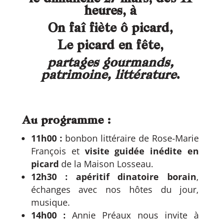
heures, à
On faî fiète ô picard
,
Le picard en fête
,
partages gourmands,
patrimoine, littérature
.
Au programme :
11h00 :
bonbon littéraire de Rose-Marie
François et
visite guidée inédite en
picard
de la Maison Losseau.
12h30 :
apéritif dinatoire borain
,
échanges avec nos hôtes du jour,
musique.
14h00 :
Annie Préaux nous invite à