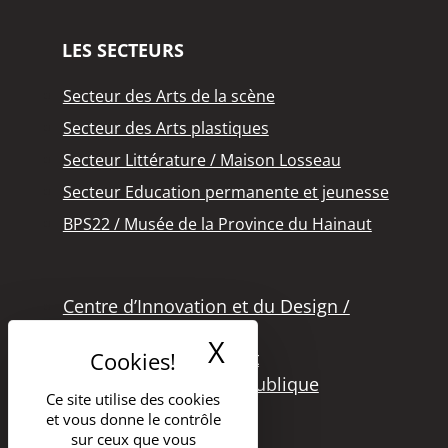
LES SECTEURS
Secteur des Arts de la scène
Secteur des Arts plastiques
Secteur Littérature / Maison Losseau
Secteur Education permanente et jeunesse
BPS22 / Musée de la Province du Hainaut
Centre d’Innovation et du Design /
Grand Hornu
X
Masquer le band
Office des Métiers d’Art
Secteur de la Lecture Publique
Ce site utilise des cookies
Bibliothèque Langlois
et vous donne le contrôle
Secteur Cinéma
sur ceux que vous