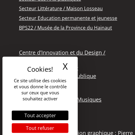
Secteur Littérature / Maison Losseau
Secteur Education permanente et jeunesse
BPS22 / Musée de la Province du Hainaut
Centre d’Innovation et du Design /
Grand Hornu
X
Masquer le band
Office des Métiers d’Art
Secteur de la Lecture Publique
Ce site utilise des cookies
Bibliothèque Langlois
et vous donne le contrôle
Secteur Cinéma
sur ceux que vous
souhaitez activer
Secteur Audiovisuel et Musiques
Tout accepter
Tout refuser
Copyright 2021 – DGSI | Création graphique : Pierre