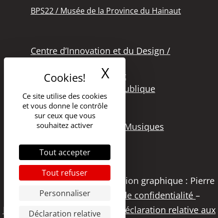
BPS22 / Musée de la Province du Hainaut
Centre d’Innovation et du Design /
Grand Hornu
X
Masquer le band
Office des Métiers d’Art
Secteur de la Lecture Publique
Ce site utilise des cookies
Bibliothèque Langlois
et vous donne le contrôle
Secteur Cinéma
sur ceux que vous
souhaitez activer
Secteur Audiovisuel et Musiques
Tout accepter
Tout refuser
Copyright 2021 – DGSI | Création graphique : Pierre
Personnaliser
Papier Studio |
Politique de confidentialité
–
Déclaration d’accessibilité
–
Déclaration relative aux
Déclaration relative