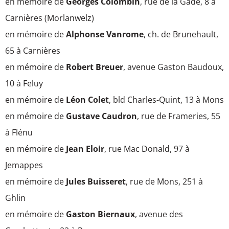
en mémoire de
Georges Colombin
, rue de la Gade, 8 à
Carnières (Morlanwelz)
en mémoire de
Alphonse Vanrome
, ch. de Brunehault,
65 à Carnières
en mémoire de
Robert Breuer
, avenue Gaston Baudoux,
10 à Feluy
en mémoire de
Léon Colet
, bld Charles-Quint, 13 à Mons
en mémoire de
Gustave Caudron
, rue de Frameries, 55
à Flénu
en mémoire de
Jean Eloir
, rue Mac Donald, 97 à
Jemappes
en mémoire de
Jules Buisseret
, rue de Mons, 251 à
Ghlin
en mémoire de
Gaston Biernaux
, avenue des