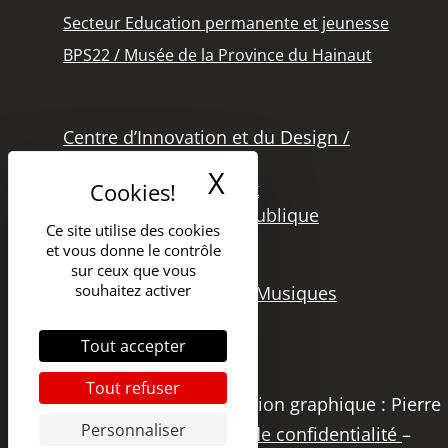
Secteur Education permanente et jeunesse
BPS22 / Musée de la Province du Hainaut
Centre d’Innovation et du Design /
Grand Hornu
X
Masquer le band
Office des Métiers d’Art
Secteur de la Lecture Publique
Ce site utilise des cookies
Bibliothèque Langlois
et vous donne le contrôle
Secteur Cinéma
sur ceux que vous
souhaitez activer
Secteur Audiovisuel et Musiques
Tout accepter
Tout refuser
Copyright 2021 – DGSI | Création graphique : Pierre
Personnaliser
Papier Studio |
Politique de confidentialité
–