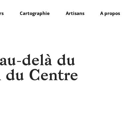
rs
Cartographie
Artisans
A propos
au-delà du
n du Centre