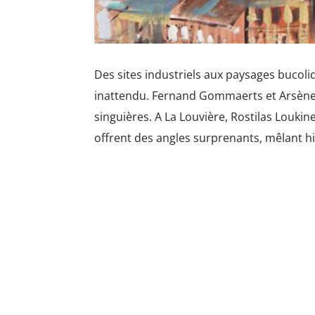
Des sites industriels aux paysages bucol
inattendu. Fernand Gommaerts et Arsène 
singuières. A La Louvière, Rostilas Loukin
offrent des angles surprenants, mêlant his