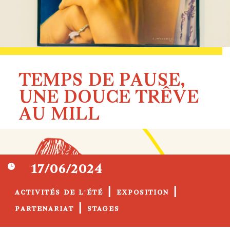
TEMPS DE PAUSE,
UNE DOUCE TRÊVE
AU MILL

17/06/2024
|
|
ACTIVITÉS DE L'ÉTÉ
EXPOSITION
|
PARTENARIAT
STAGES