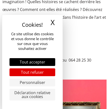
imagination ! Quelles histoires se cachent derrière les
œuvres ? Comment ont-elles été réalisées ? Découvrez
quelques notions sur le portrait dans l’histoire de l’art et
X
Masquer le band
à vous de jouer, jeunes artistes !
Ce site utilise des cookies
Par
Boris Vanmeenen.
et vous donne le contrôle
sur ceux que vous
Horaire des activités : 9 à 16h.
souhaitez activer
Réservation : mill@lalouviere.be ou 064 28 25 30
Tout accepter
Tarif : 60 € (4 jours, 15 août férié)
Tout refuser
Personnaliser
Déclaration relative
aux cookies