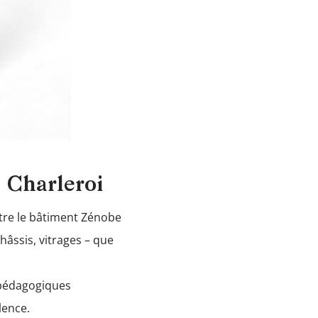
 Charleroi
ttre le bâtiment Zénobe
hâssis, vitrages – que
s pédagogiques
lence.