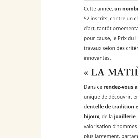
Cette année,
un nombre
52 inscrits, contre un 
d’art, tantôt ornementa
pour cause, le Prix du H
travaux selon des critè
innovantes.
« LA MATI
Dans ce
rendez-vous a
unique de découvrir, e
d
entelle de tradition
bijoux
, de la
joaillerie
,
valorisation d’hommes 
plus largement, partage