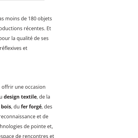
Pas moins de 180 objets
roductions récentes. Et
pour la qualité de ses
éflexives et
a offrir une occasion
du
design textile
, de la
 bois
, du
fer forgé
, des
 reconnaissance et de
hnologies de pointe et,
 espace de rencontres et