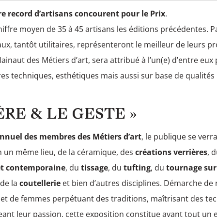
 record d’artisans concourent pour le Prix
.
chiffre moyen de 35 à 45 artisans les éditions précédentes. 
ux, tantôt utilitaires, représenteront le meilleur de leurs p
ainaut des Métiers d’art, sera attribué à l’un(e) d’entre eux 
res techniques, esthétiques mais aussi sur base de qualités r
ÈRE & LE GESTE »
nnuel des membres des Métiers d’art
, le publique se verr
n un même lieu, de la céramique, des
créations verrières
, 
 et contemporaine
, du
tissage
, du
tufting
, du
tournage sur
 de la
coutellerie
et bien d’autres disciplines. Démarche de
et de femmes perpétuant des traditions, maîtrisant des tec
ant leur passion, cette exposition constitue avant tout un