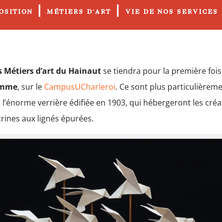
|
|
OSITION
MÉTIERS D'ART
VIE DE NOS SERVICES
s Métiers d’art du Hainaut
se tiendra pour la première fois
amme
, sur le
CampusUCharleroi
. Ce sont plus particulièreme
s l’énorme verrière édifiée en 1903, qui hébergeront les créa
trines aux lignés épurées.