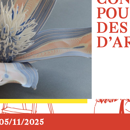
CO
POU
DES
D’AR
05/11/2025