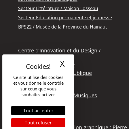
Secteur Littérature / Maison Losseau
Secteur Education permanente et jeunesse
BPS22 / Musée de la Province du Hainaut
Centre d’Innovation et du Design /
Grand Hornu
X
Masquer le band
Office des Métiers d’Art
Secteur de la Lecture Publique
Ce site utilise des cookies
Bibliothèque Langlois
et vous donne le contrôle
Secteur Cinéma
sur ceux que vous
souhaitez activer
Secteur Audiovisuel et Musiques
Tout accepter
Tout refuser
Copyright 2021 – DGSI | Création graphique : Pierre