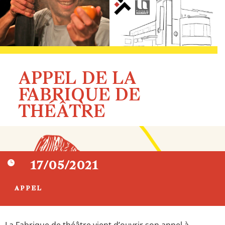
APPEL DE LA
FABRIQUE DE
THÉÂTRE

17/05/2021
APPEL
La Fabrique de théâtre vient d’ouvrir son appel à