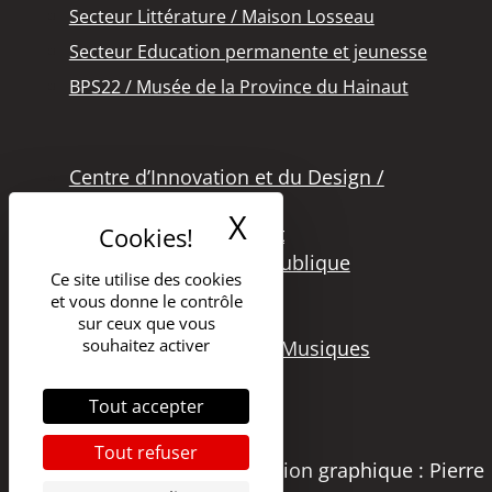
Secteur Littérature / Maison Losseau
Secteur Education permanente et jeunesse
BPS22 / Musée de la Province du Hainaut
Centre d’Innovation et du Design /
Grand Hornu
X
Masquer le band
Office des Métiers d’Art
Secteur de la Lecture Publique
Ce site utilise des cookies
Bibliothèque Langlois
et vous donne le contrôle
Secteur Cinéma
sur ceux que vous
souhaitez activer
Secteur Audiovisuel et Musiques
Tout accepter
Tout refuser
Copyright 2021 – DGSI | Création graphique : Pierre