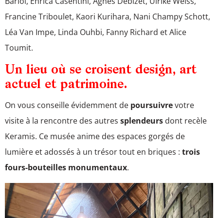
Bariol, Enrica Casentini, Agnès Debizet, Ulrike Weiss,
Francine Triboulet, Kaori Kurihara, Nani Champy Schott,
Léa Van Impe, Linda Ouhbi, Fanny Richard et Alice
Toumit.
Un lieu où se croisent design, art
actuel et patrimoine.
On vous conseille évidemment de
poursuivre
votre
visite à la rencontre des autres
splendeurs
dont recèle
Keramis. Ce musée anime des espaces gorgés de
lumière et adossés à un trésor tout en briques :
trois
fours-bouteilles monumentaux
.