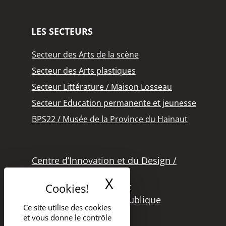
LES SECTEURS
Secteur des Arts de la scène
Secteur des Arts plastiques
Secteur Littérature / Maison Losseau
Secteur Education permanente et jeunesse
BPS22 / Musée de la Province du Hainaut
Centre d’Innovation et du Design /
Grand Hornu
X
Masquer le band
Office des Métiers d’Art
Secteur de la Lecture Publique
Ce site utilise des cookies
Bibliothèque Langlois
et vous donne le contrôle
Secteur Cinéma