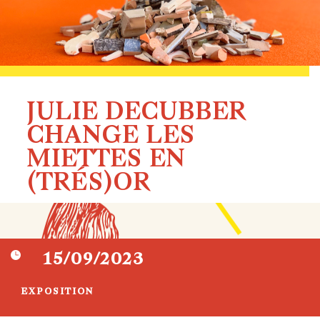
JULIE DECUBBER
CHANGE LES
MIETTES EN
(TRÉS)OR

15/09/2023
EXPOSITION