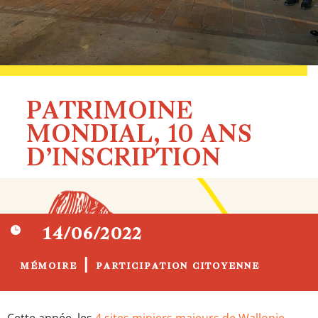
PATRIMOINE
MONDIAL, 10 ANS
D’INSCRIPTION

14/06/2022
|
MÉMOIRE
PARTICIPATION CITOYENNE
Cette année, les
4 sites miniers majeurs de Wallonie