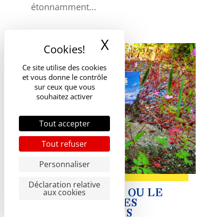
étonnamment...
X
Masquer le band
Ce site utilise des cookies
et vous donne le contrôle
sur ceux que vous
souhaitez activer
Tout accepter
Tout refuser
Personnaliser
Déclaration relative
aux cookies
EDITIONS BÚRÙ, OU LE
VOYAGE SOUS LES
NUAGES BORAINS