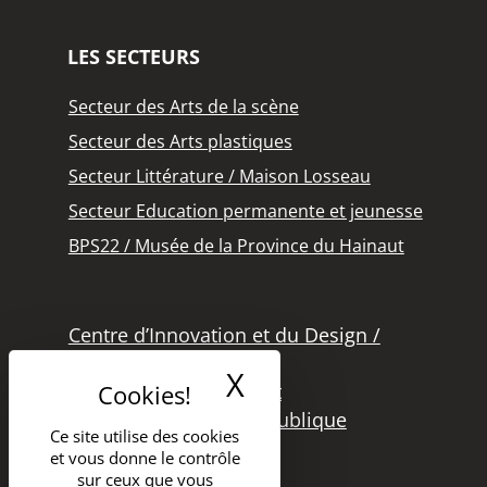
LES SECTEURS
Secteur des Arts de la scène
Secteur des Arts plastiques
Secteur Littérature / Maison Losseau
Secteur Education permanente et jeunesse
BPS22 / Musée de la Province du Hainaut
Centre d’Innovation et du Design /
Grand Hornu
X
Masquer le band
Office des Métiers d’Art
Secteur de la Lecture Publique
Ce site utilise des cookies
Bibliothèque Langlois
et vous donne le contrôle
Secteur Cinéma
sur ceux que vous