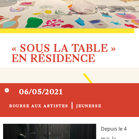
« SOUS LA TABLE »
EN RÉSIDENCE

06/05/2021
|
BOURSE AUX ARTISTES
JEUNESSE
Depuis le 4
mai, la