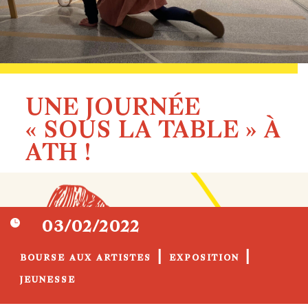
UNE JOURNÉE
« SOUS LA TABLE » À
ATH !

03/02/2022
|
|
BOURSE AUX ARTISTES
EXPOSITION
JEUNESSE