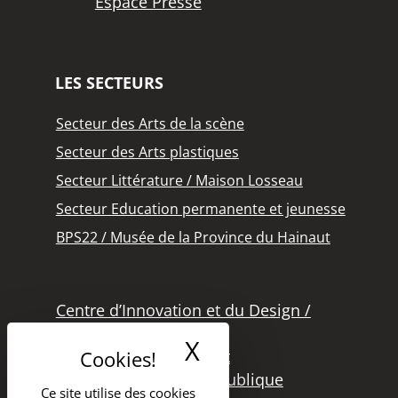
Espace Presse
LES SECTEURS
Secteur des Arts de la scène
Secteur des Arts plastiques
Secteur Littérature / Maison Losseau
Secteur Education permanente et jeunesse
BPS22 / Musée de la Province du Hainaut
Centre d’Innovation et du Design /
Grand Hornu
X
Masquer le band
Office des Métiers d’Art
Secteur de la Lecture Publique
Ce site utilise des cookies