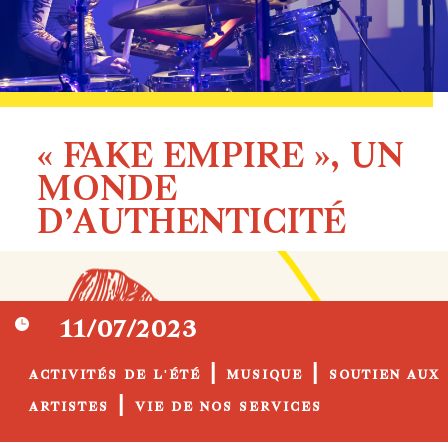
« FAKE EMPIRE », UN
MONDE
D’AUTHENTICITÉ

11/07/2023
|
|
ACTIVITÉS DE L'ÉTÉ
MUSIQUE
SOUTIEN AUX
|
ARTISTES
VIE DE NOS SERVICES