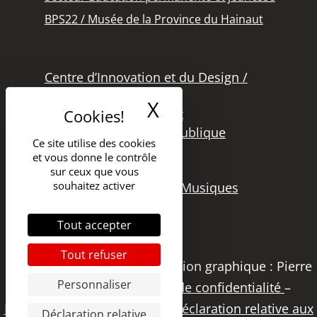
BPS22 / Musée de la Province du Hainaut
Centre d’Innovation et du Design /
Grand Hornu
X
Masquer le band
Office des Métiers d’Art
Secteur de la Lecture Publique
Ce site utilise des cookies
Bibliothèque Langlois
et vous donne le contrôle
Secteur Cinéma
sur ceux que vous
souhaitez activer
Secteur Audiovisuel et Musiques
Tout accepter
Tout refuser
Copyright 2021 – DGSI | Création graphique : Pierre
Personnaliser
Papier Studio |
Politique de confidentialité
–
Déclaration d’accessibilité
–
Déclaration relative aux
Déclaration relative